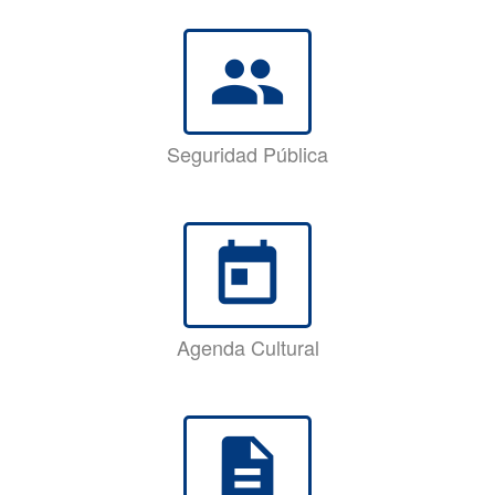
group
Seguridad Pública
today
Agenda Cultural
description