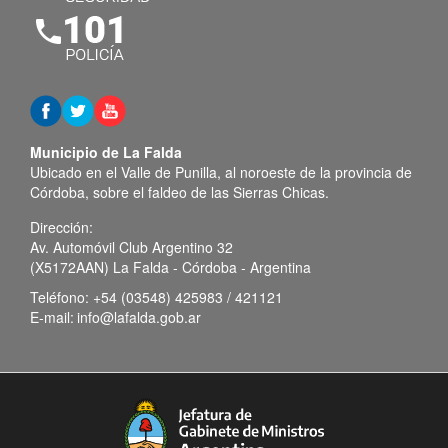
Municipio de La Falda
Ubicado en el Valle de Punilla, al noroeste de la provincia de
Córdoba, sobre el faldeo de las Sierras Chicas.
Dirección:
Av. Automóvil Club Argentino 32
(X5172AAN) La Falda - Córdoba - Argentina
Teléfono:
+54 (03548) 425983 / 421121
E-mail:
info@lafalda.gob.ar