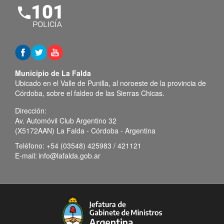
Municipio de La Falda
Ubicado en el Valle de Punilla, al noroeste de la provincia de
Córdoba, sobre el faldeo de las Sierras Chicas.
Dirección:
Av. Automóvil Club Argentino 32
(X5172AAN) La Falda - Córdoba - Argentina
Teléfono:
+54 (03548) 425983 / 421121
E-mail:
info@lafalda.gob.ar