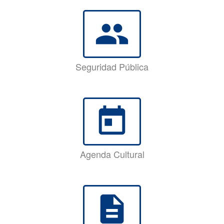
group
Seguridad Pública
today
Agenda Cultural
description