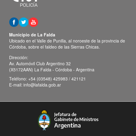
Municipio de La Falda
Ubicado en el Valle de Punilla, al noroeste de la provincia de
Córdoba, sobre el faldeo de las Sierras Chicas.
Dirección:
Av. Automóvil Club Argentino 32
(X5172AAN) La Falda - Córdoba - Argentina
Teléfono:
+54 (03548) 425983 / 421121
E-mail:
info@lafalda.gob.ar