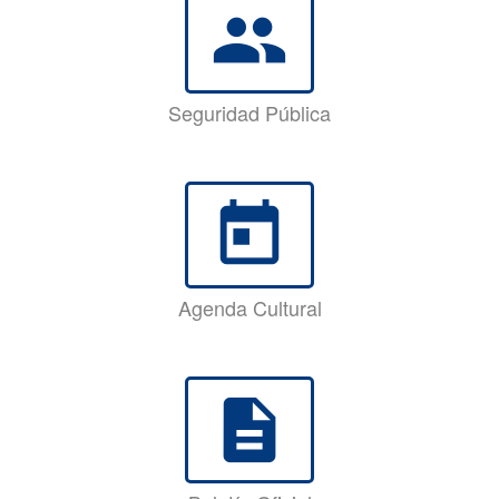
group
Seguridad Pública
today
Agenda Cultural
description