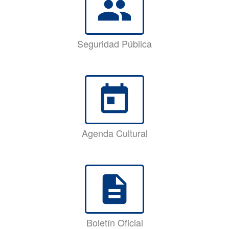
group
Seguridad Pública
today
Agenda Cultural
description
Boletín Oficial