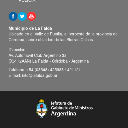
Municipio de La Falda
Ubicado en el Valle de Punilla, al noroeste de la provincia de
Córdoba, sobre el faldeo de las Sierras Chicas.
Dirección:
Av. Automóvil Club Argentino 32
(X5172AAN) La Falda - Córdoba - Argentina
Teléfono:
+54 (03548) 425983 / 421121
E-mail:
info@lafalda.gob.ar