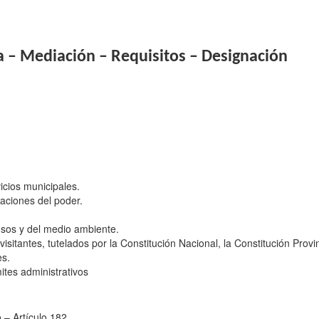
 – Mediación – Requisitos – Designación
vicios municipales.
iaciones del poder.
usos y del medio ambiente.
sitantes, tutelados por la Constitución Nacional, la Constitución Provin
es.
ites administrativos
 – Artículo 182