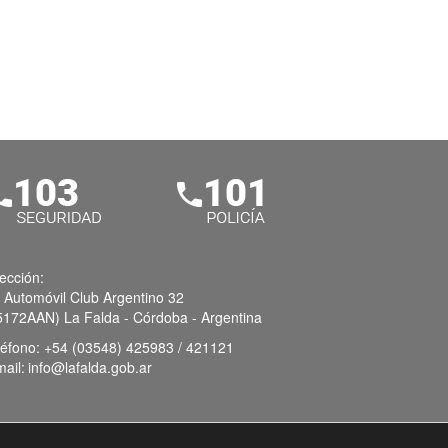
rección:
. Automóvil Club Argentino 32
5172AAN) La Falda - Córdoba - Argentina
léfono:
+54 (03548) 425983 / 421121
ail:
info@lafalda.gob.ar