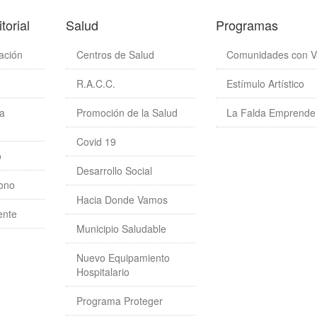
torial
Salud
Programas
ación
Centros de Salud
Comunidades con V
R.A.C.C.
Estímulo Artístico
a
Promoción de la Salud
La Falda Emprende
Covid 19
o
Desarrollo Social
tono
Hacia Donde Vamos
ente
Municipio Saludable
Nuevo Equipamiento
Hospitalario
Programa Proteger