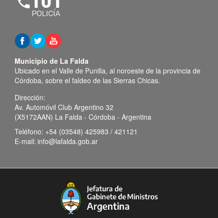
Municipio de La Falda
Ubicado en el Valle de Punilla, al noroeste de la provincia de
Córdoba, sobre el faldeo de las Sierras Chicas.
Dirección:
Av. Automóvil Club Argentino 32
(X5172AAN) La Falda - Córdoba - Argentina
Teléfono:
+54 (03548) 425983 / 421121
E-mail:
info@lafalda.gob.ar