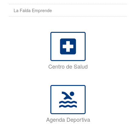
La Falda Emprende
local_hospital
Centro de Salud
pool
Agenda Deportiva