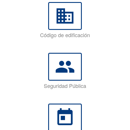
business
Código de edificación
group
Seguridad Pública
today