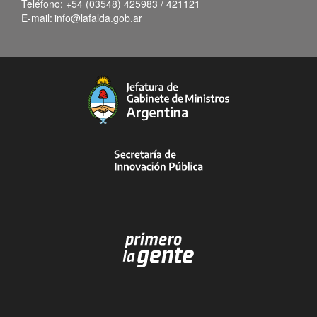
Teléfono:
+54 (03548) 425983 / 421121
E-mail:
info@lafalda.gob.ar