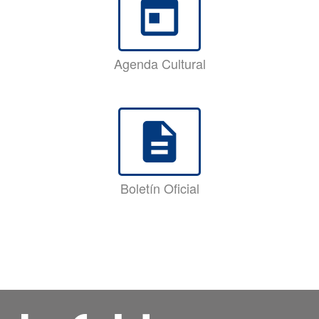
today
Agenda Cultural
description
Boletín Oficial