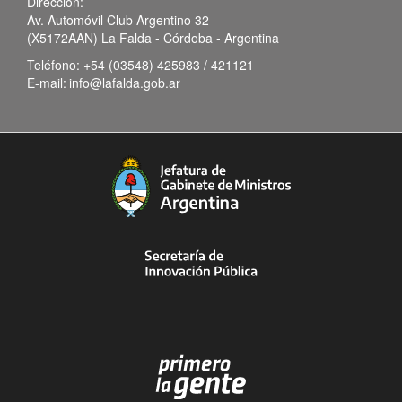
Dirección:
Av. Automóvil Club Argentino 32
(X5172AAN) La Falda - Córdoba - Argentina
Teléfono:
+54 (03548) 425983 / 421121
E-mail:
info@lafalda.gob.ar