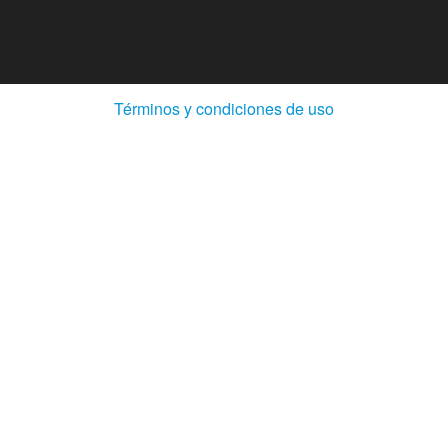
(Abre
Términos y condiciones de uso
en
ventana
nueva)