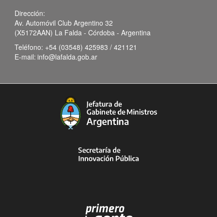
Dirección:
Av. Automóvil Club Argentino 32
(X5172AAN) La Falda - Córdoba - Argentina
Teléfono:
+54 (03548) 425983 / 421121
E-mail:
info@lafalda.gob.ar