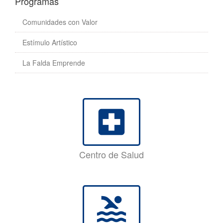
Programas
Comunidades con Valor
Estímulo Artístico
La Falda Emprende
local_hospital
Centro de Salud
pool