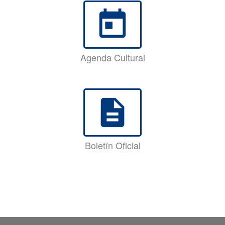
today
Agenda Cultural
description
Boletín Oficial