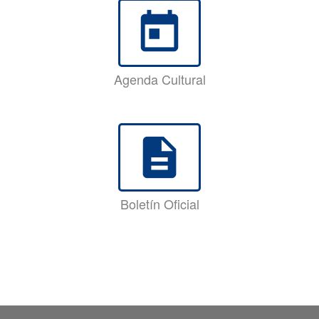
today
Agenda Cultural
description
Boletín Oficial