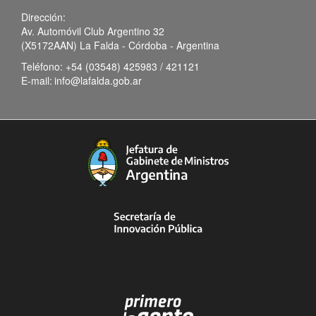
Dirección:
Av. Automóvil Club Argentino 32
(X5172AAN) La Falda - Córdoba - Argentina
Teléfono:
+54 (03548) 425983 / 421121
E-mail:
info@lafalda.gob.ar