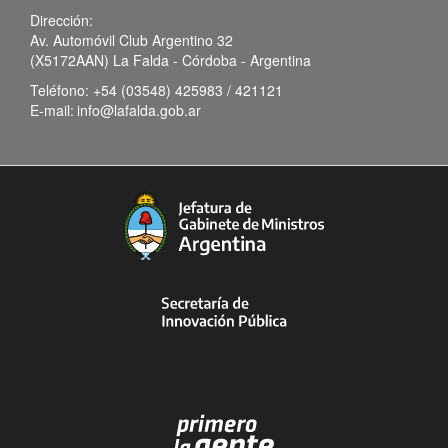
Dirección:
Av. Automóvil Club Argentino 32
(X5172AAN) La Falda - Córdoba - Argentina
Teléfono:
+54 (03548) 425983 / 421121
E-mail:
info@lafalda.gob.ar