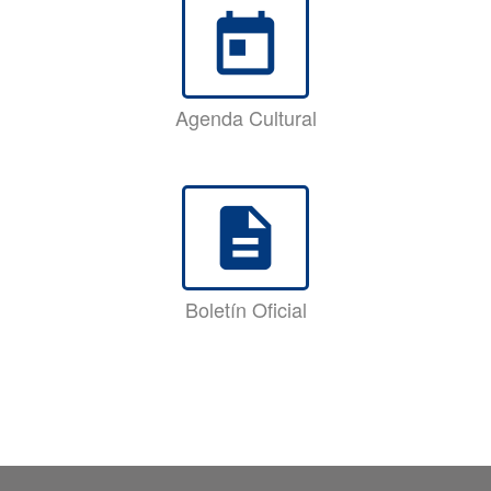
today
Agenda Cultural
description
Boletín Oficial