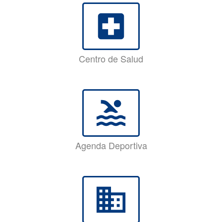
local_hospital
Centro de Salud
pool
Agenda Deportiva
business