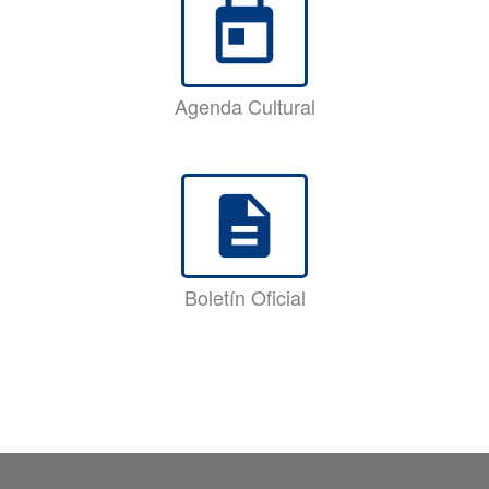
today
Agenda Cultural
description
Boletín Oficial