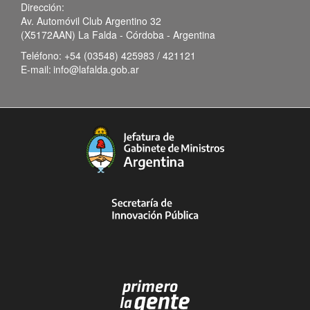
Dirección:
Av. Automóvil Club Argentino 32
(X5172AAN) La Falda - Córdoba - Argentina
Teléfono:
+54 (03548) 425983 / 421121
E-mail:
info@lafalda.gob.ar