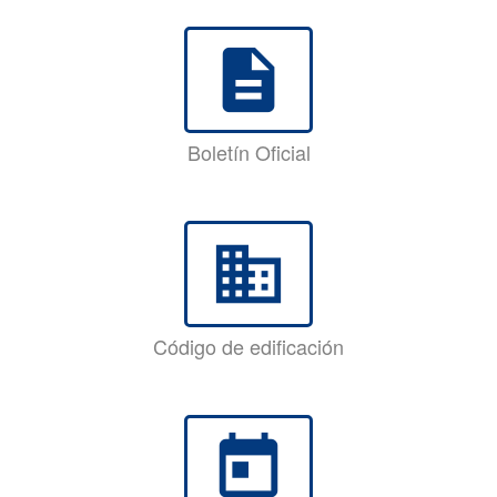
description
Boletín Oficial
business
Código de edificación
today