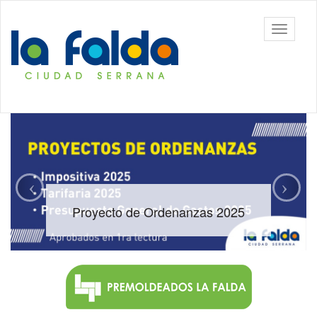
Ir
al
Toggle
contenido
navigati
principal
Proyecto de Ordenanzas 2025