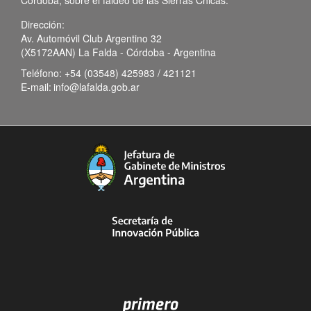
Dirección:
Av. Automóvil Club Argentino 32
(X5172AAN) La Falda - Córdoba - Argentina
Teléfono:
+54 (03548) 425983 / 421121
E-mail:
info@lafalda.gob.ar