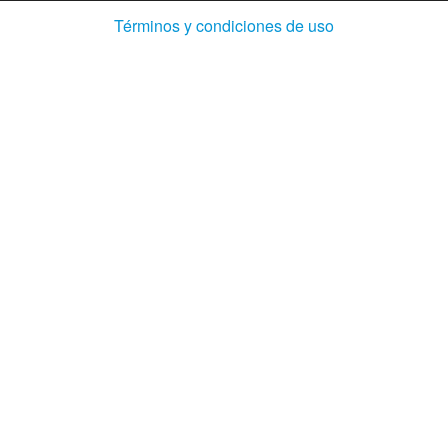
(Abre
Términos y condiciones de uso
en
ventana
nueva)