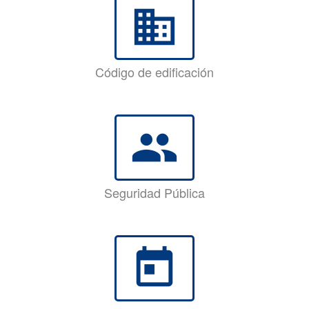
business
Código de edificación
group
Seguridad Pública
today