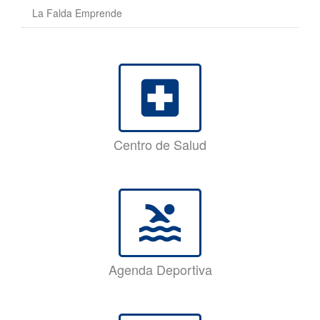
La Falda Emprende
local_hospital
Centro de Salud
pool
Agenda Deportiva