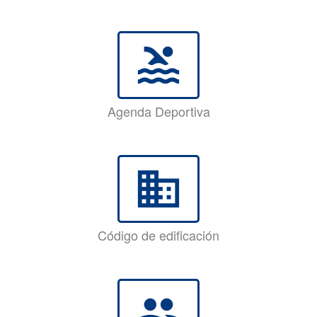
pool
Agenda Deportiva
business
Código de edificación
group