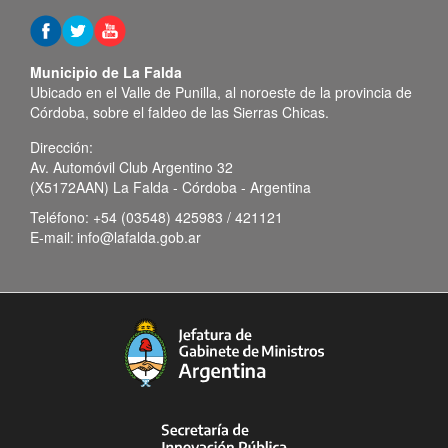
Municipio de La Falda
Ubicado en el Valle de Punilla, al noroeste de la provincia de
Córdoba, sobre el faldeo de las Sierras Chicas.
Dirección:
Av. Automóvil Club Argentino 32
(X5172AAN) La Falda - Córdoba - Argentina
Teléfono:
+54 (03548) 425983 / 421121
E-mail:
info@lafalda.gob.ar