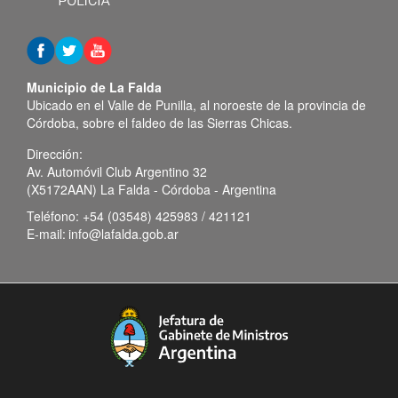
Municipio de La Falda
Ubicado en el Valle de Punilla, al noroeste de la provincia de
Córdoba, sobre el faldeo de las Sierras Chicas.
Dirección:
Av. Automóvil Club Argentino 32
(X5172AAN) La Falda - Córdoba - Argentina
Teléfono:
+54 (03548) 425983 / 421121
E-mail:
info@lafalda.gob.ar