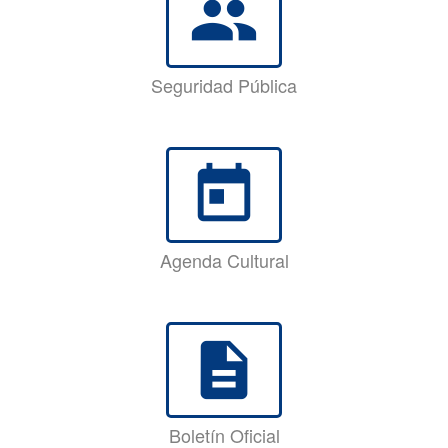
group
Seguridad Pública
today
Agenda Cultural
description
Boletín Oficial