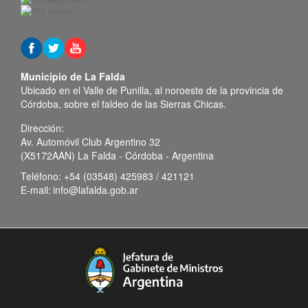
Municipio de La Falda
Ubicado en el Valle de Punilla, al noroeste de la provincia de
Córdoba, sobre el faldeo de las Sierras Chicas.
Dirección:
Av. Automóvil Club Argentino 32
(X5172AAN) La Falda - Córdoba - Argentina
Teléfono:
+54 (03548) 425983 / 421121
E-mail:
info@lafalda.gob.ar