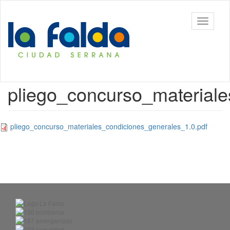
Ir
al
Toggle
contenido
navigati
principal
pliego_concurso_materiale
pliego_concurso_materiales_condiciones_generales_1.0.pdf