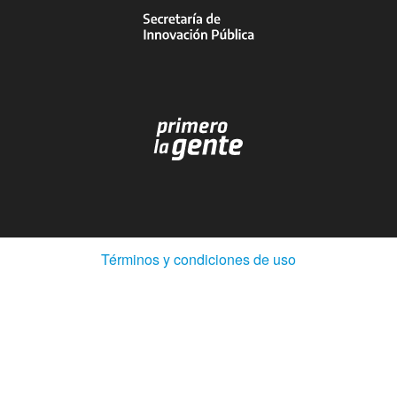
(Abre
Términos y condiciones de uso
en
ventana
nueva)