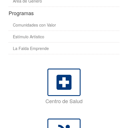
Área de Género
Programas
Comunidades con Valor
Estímulo Artístico
La Falda Emprende
local_hospital
Centro de Salud