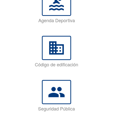
pool
Agenda Deportiva
business
Código de edificación
group
Seguridad Pública