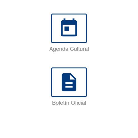
today
Agenda Cultural
description
Boletín Oficial