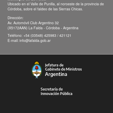
Ubicado en el Valle de Punilla, al noroeste de la provincia de
Córdoba, sobre el faldeo de las Sierras Chicas.
Dirección:
Av. Automóvil Club Argentino 32
(X5172AAN) La Falda - Córdoba - Argentina
Teléfono:
+54 (03548) 425983 / 421121
E-mail:
info@lafalda.gob.ar