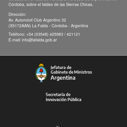
Córdoba, sobre el faldeo de las Sierras Chicas.
Dirección:
Av. Automóvil Club Argentino 32
(X5172AAN) La Falda - Córdoba - Argentina
Teléfono:
+54 (03548) 425983 / 421121
E-mail:
info@lafalda.gob.ar