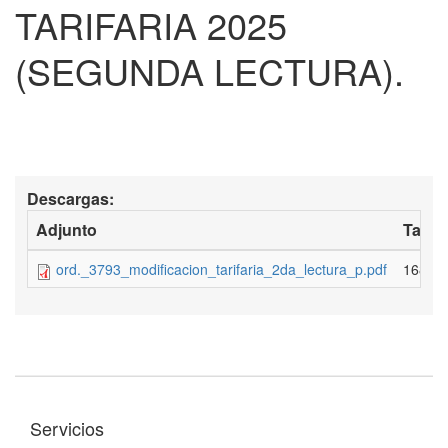
TARIFARIA 2025
(SEGUNDA LECTURA).
Descargas:
Adjunto
Tama
ord._3793_modificacion_tarifaria_2da_lectura_p.pdf
168.93
Servicios