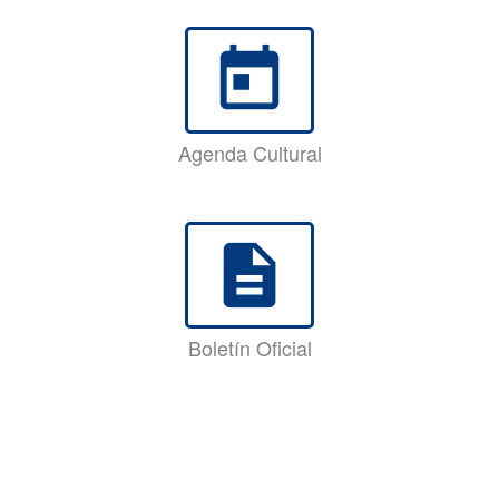
today
Agenda Cultural
description
Boletín Oficial