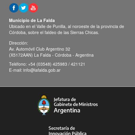
Municipio de La Falda
Ubicado en el Valle de Punilla, al noroeste de la provincia de
Córdoba, sobre el faldeo de las Sierras Chicas.
Dirección:
Av. Automóvil Club Argentino 32
(X5172AAN) La Falda - Córdoba - Argentina
Teléfono:
+54 (03548) 425983 / 421121
E-mail:
info@lafalda.gob.ar