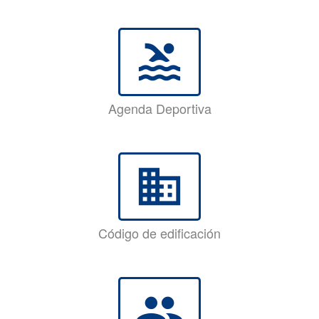
pool
Agenda Deportiva
business
Código de edificación
group